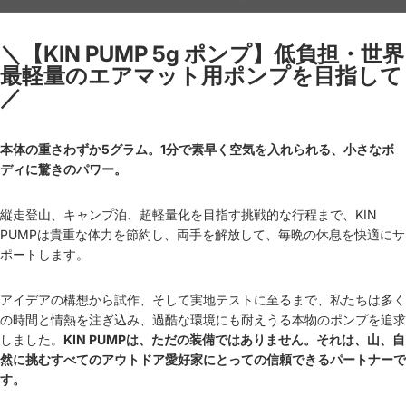
＼【KIN PUMP 5g ポンプ】
低負担・世界
最軽量の
エアマット用ポンプを目指して
／
本体の重さわずか5グラム。1分で素早く空気を入れられる、小さなボ
ディに驚きのパワー。
縦走登山、キャンプ泊、超軽量化を目指す挑戦的な行程まで、KIN
PUMPは貴重な体力を節約し、両手を解放して、毎晩の休息を快適にサ
ポートします。
アイデアの構想から試作、そして実地テストに至るまで、私たちは多く
の時間と情熱を注ぎ込み、過酷な環境にも耐えうる本物のポンプを追求
しました。
KIN PUMPは、ただの装備ではありません。それは、山、自
然に挑むすべてのアウトドア愛好家にとっての信頼できるパートナーで
す。