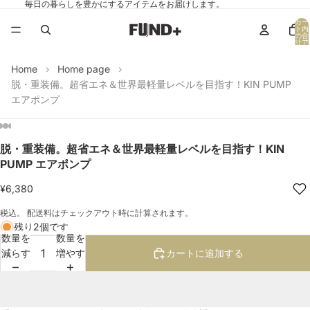
毎日の暮らしを豊かにするアイテムをお届けします。
カー
ト内
の合
計ア
イテ
ム
数:
Home
Home page
0
脱・重装備。超省エネ＆世界最軽量レベルを目指す！KIN PUMP
エアポンプ
脱・重装備。超省エネ＆世界最軽量レベルを目指す！KIN
画
画
画
画
画
画
画
PUMP エアポンプ
像
像
像
像
像
像
像
を
を
を
を
を
を
を
¥6,380
全
全
全
全
全
全
全
画
画
画
画
画
画
画
税込。 配送料はチェックアウト時に計算されます。
面
面
面
面
面
面
面
残り2個です
数量を
数量を
で
で
で
で
で
で
で
減らす
増やす
カートに追加する
表
表
表
表
表
表
表
示
示
示
示
示
示
示