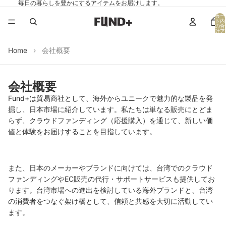
毎日の暮らしを豊かにするアイテムをお届けします。
カー
ト内
の合
計ア
イテ
ム
数:
Home
会社概要
0
会社概要
Fund+は貿易商社として、
海外からユニークで魅力的な製品を発
掘し、
日本市場に紹介しています。私たちは単なる販売にとどま
らず、
クラウドファンディング（応援購入）を通じて、
新しい価
値と体験をお届けすることを目指しています。
また、日本のメーカーやブランドに向けては、
台湾でのクラウド
ファンディングやEC販売の代行・
サポートサービスも提供してお
ります。
台湾市場への進出を検討している海外ブランドと、
台湾
の消費者をつなぐ架け橋として、
信頼と共感を大切に活動してい
ます。