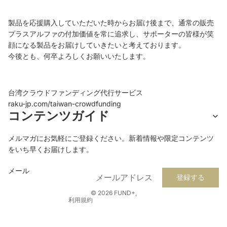
製品を応援購入していただいた時からお届け後まで、
通常の販売
プラスアルファの付加価値を常に追求し、
サポーターの皆様が笑
顔になる製品をお届けしていきたいと考えて
おります。
今後とも、何卒よろしくお願いいたします。
台湾クラウドファンディング代行サービス
raku-jp.com/taiwan-
crowdfunding
プライバシーポリシー
コンテンツガイド
返金ポリシー
メルマガにお気軽にご登録ください。新着情報や限定コンテンツ
利用規約
をいち早くお届けします。
配送ポリシー
連絡先情報
メール
登録する
特定商取引法に基づく表記
© 2026
FUND+
,
利用規約