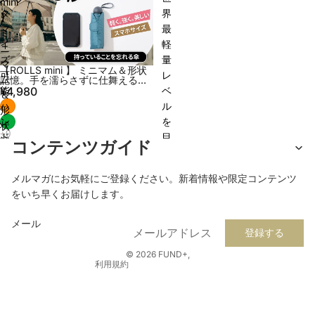
mini
タ
界
】
マ
最
ミ
イ
軽
ニ
ズ
量
マ
【ROLLS mini 】 ミニマム＆形状
可
レ
ム
記憶。手を濡らさずに仕舞える折
り畳み傘
¥4,980
能
ベ
＆
ハ
ル
形
ン
を
状
ド
目
記
プライバシーポリシー
コンテンツガイド
メ
指
憶。
返金ポリシー
イ
す！
手
メルマガにお気軽にご登録ください。新着情報や限定コンテンツ
利用規約
ド
KIN
を
をいち早くお届けします。
「LeMat
PUMP
配送ポリシー
濡
2.0
エ
ら
連絡先情報
メール
デ
ア
登録する
さ
特定商取引法に基づく表記
ス
ポ
ず
© 2026
FUND+
,
ク
ン
利用規約
に
マ
プ
仕
ッ
舞
ト」
え