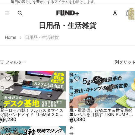
毎日の暮らしを豊かにするアイテムをお届けします。
カー
ト内
の合
計ア
イテ
日用品・生活雑貨
ム
数:
0
Home
日用品・生活雑貨
フィルター
列グリッ
ヨ
脱・
ー
重
ロ
装
ッ
備。
パ
超
製！
省
脱・重装備。超省エネ＆世界最軽
ヨーロッパ製！フルカスタマイズ
フ
エ
量レベルを目指す！KIN PUMP エ
可能ハンドメイド「LeMat 2.0デ
アポンプ
スクマット」
¥6,380
¥9,280
ル
ネ
カ
＆
【ROLLS
ス
世